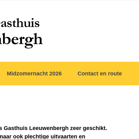
Midzomernacht 2026
Contact en route
is Gasthuis Leeuwenbergh zeer geschikt.
a maar ook plechtige uitvaarten en